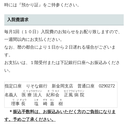
時には『預かり証』をご持参ください。
入院費請求
毎月1回（１０日）入院費のお知らせをお配り致しますので、
一週間以内にお支払ください。
なお、暦の都合により１日から２日遅れる場合がございま
す。
お支払いは、１階受付または下記銀行口座へお振込みくださ
い。
指定口座 りそな銀行 新金岡支店 普通口座 0290272
イ
リョウ
ホウ
ジン
キ
ワ
カイ
セイ
フウ
ビョウ
イン
名義人
医
療
法
人
紀
和
会
正
風
病
院
リ
ジ
チョウ
シオ
ザキ
ヨシ
キ
理
事
長
塩
崎
嘉
樹
＊
振込手数料は、お振込みいただく方のご負担になりま
す。予めご了承ください。