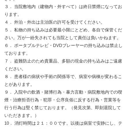
３． 当院敷地内（建物内・外すべて）は終日禁煙になってお
ります。
４． 外泊・外出は主治医の許可を受けてください。
５． 私物の持ち込みは必要最小限にとどめ、各自で保管くだ
さい。
万が一紛失されても当院として責任は負いかねます。
６． ポータブルテレビ・DVDプレーヤーの持ち込みは禁止し
ております。
７． 盗難防止のため貴重品、多額の現金の持ち込みはご遠慮
ください。
８． 患者様の病状や手術の関係等で、病室や病棟が変わるこ
とがあります。
９． 入院中の飲酒・賭博行為・暴力言動・病院敷地内での喫
煙・治療拒否行為・犯罪・公序良俗に反する行為・営業等
を
行う行為は堅く禁じております。（発見次第、即刻退院して
いただきます。）
10． 消灯時間は２１：００です。以後は病室で安静にし、テ