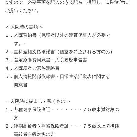
ますので、必要事項を記入のうえ記名・押印し、１階受
付に
ご提出ください。
＜ 入院時の書類 ＞
１．入院誓約書（保護者以外の連帯保証人が必要で
す。）
２．室料差額支払承諾書（個室を希望される方のみ）
３．選定療養費同意書・入院履歴申告書
４．入院患者ご家族連絡表
５．個人情報関係依頼書・日常生活活動表に関する
同意書
＜ 入院時に提出して戴くもの ＞
１．各種健康保険者証・・・・・・・７５歳未満対象の
方
２．後期高齢者医療被保険者証・・・７５歳以上で後期
高齢者医療対象の方